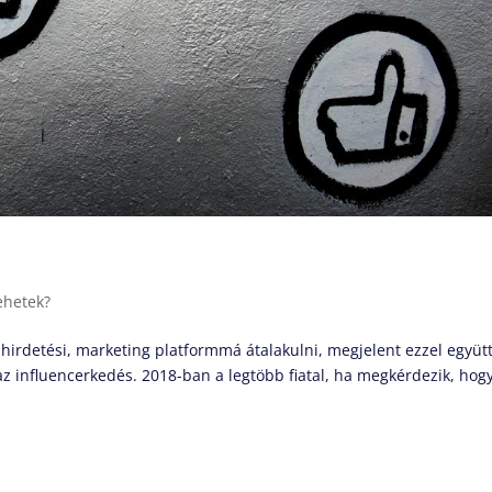
lehetek?
hirdetési, marketing platformmá átalakulni, megjelent ezzel együt
az influencerkedés. 2018-ban a legtöbb fiatal, ha megkérdezik, hog