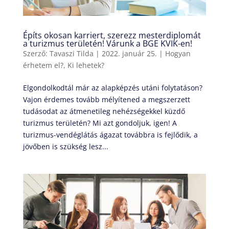
Építs okosan karriert, szerezz mesterdiplomát
a turizmus területén! Várunk a BGE KVIK-en!
Szerző:
Tavaszi Tilda
|
2022. január 25.
|
Hogyan
érhetem el?
,
Ki lehetek?
Elgondolkodtál már az alapképzés utáni folytatáson?
Vajon érdemes tovább mélyítened a megszerzett
tudásodat az átmenetileg nehézségekkel küzdő
turizmus területén? Mi azt gondoljuk, igen! A
turizmus-vendéglátás ágazat továbbra is fejlődik, a
jövőben is szükség lesz...