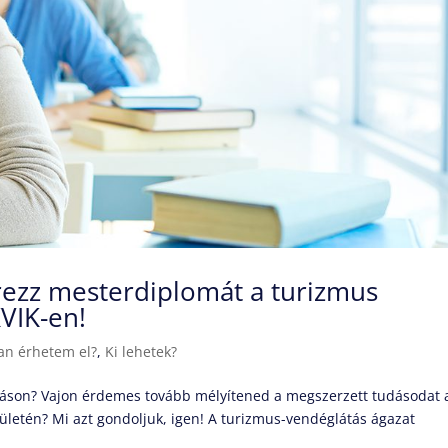
erezz mesterdiplomát a turizmus
VIK-en!
an érhetem el?
,
Ki lehetek?
atáson? Vajon érdemes tovább mélyítened a megszerzett tudásodat 
letén? Mi azt gondoljuk, igen! A turizmus-vendéglátás ágazat
.