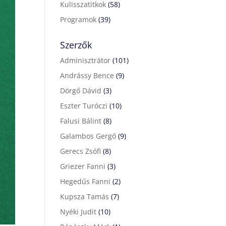
Kulisszatitkok
(58)
Programok
(39)
Szerzők
Adminisztrátor
(101)
Andrássy Bence
(9)
Dörgő Dávid
(3)
Eszter Turóczi
(10)
Falusi Bálint
(8)
Galambos Gergő
(9)
Gerecs Zsófi
(8)
Griezer Fanni
(3)
Hegedűs Fanni
(2)
Kupsza Tamás
(7)
Nyéki Judit
(10)