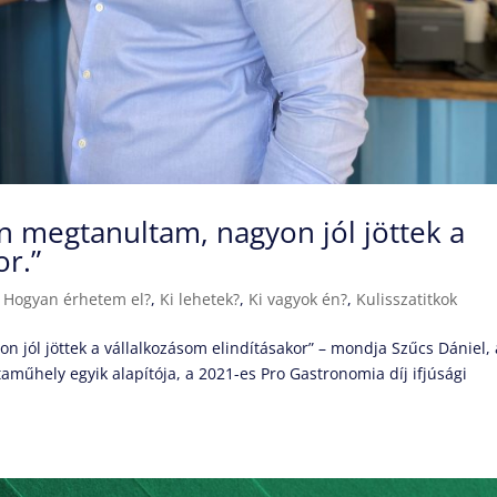
n megtanultam, nagyon jól jöttek a
or.”
|
Hogyan érhetem el?
,
Ki lehetek?
,
Ki vagyok én?
,
Kulisszatitkok
 jól jöttek a vállalkozásom elindításakor” – mondja Szűcs Dániel, 
taműhely egyik alapítója, a 2021-es Pro Gastronomia díj ifjúsági