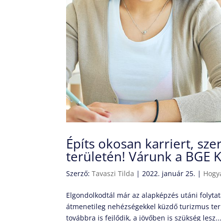
Építs okosan karriert, sz
területén! Várunk a BGE K
Szerző:
Tavaszi Tilda
|
2022. január 25.
|
Hogy
Elgondolkodtál már az alapképzés utáni folyt
átmenetileg nehézségekkel küzdő turizmus terü
továbbra is fejlődik, a jövőben is szükség lesz..