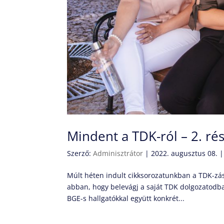
Mindent a TDK-ról – 2. rés
Szerző:
Adminisztrátor
|
2022. augusztus 08.
Múlt héten indult cikksorozatunkban a TDK-zás 
abban, hogy belevágj a saját TDK dolgozatodba
BGE-s hallgatókkal együtt konkrét...