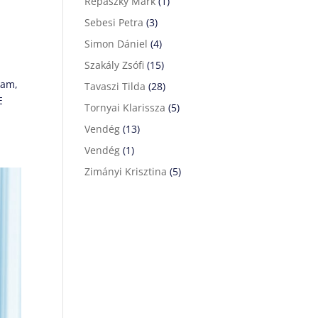
Répászky Márk
(1)
Sebesi Petra
(3)
Simon Dániel
(4)
Szakály Zsófi
(15)
tam,
Tavaszi Tilda
(28)
E
Tornyai Klarissza
(5)
Vendég
(13)
Vendég
(1)
Zimányi Krisztina
(5)