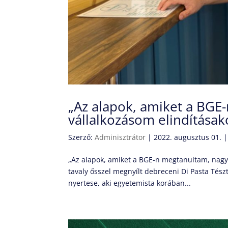
„Az alapok, amiket a BGE-
vállalkozásom elindításak
Szerző:
Adminisztrátor
|
2022. augusztus 01.
„Az alapok, amiket a BGE-n megtanultam, nagyon
tavaly ősszel megnyílt debreceni Di Pasta Tész
nyertese, aki egyetemista korában...