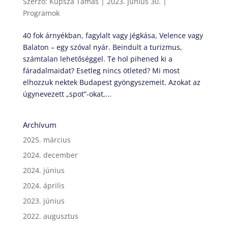
Szerző:
Kupsza Tamás
|
2023. június 30.
|
Programok
40 fok árnyékban, fagylalt vagy jégkása, Velence vagy
Balaton – egy szóval nyár. Beindult a turizmus,
számtalan lehetőséggel. Te hol pihened ki a
fáradalmaidat? Esetleg nincs ötleted? Mi most
elhozzuk nektek Budapest gyöngyszemeit. Azokat az
úgynevezett „spot”-okat,...
Archívum
2025. március
2024. december
2024. június
2024. április
2023. június
2022. augusztus