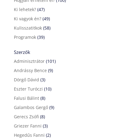
Hogyan érhetem el?
(100)
Ki lehetek?
(47)
Ki vagyok én?
(49)
Kulisszatitkok
(58)
Programok
(39)
Szerzők
Adminisztrátor
(101)
Andrássy Bence
(9)
Dörgő Dávid
(3)
Eszter Turóczi
(10)
Falusi Bálint
(8)
Galambos Gergő
(9)
Gerecs Zsófi
(8)
Griezer Fanni
(3)
Hegedűs Fanni
(2)