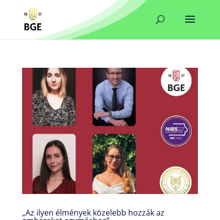
„Az ilyen élmények közelebb hozzák az