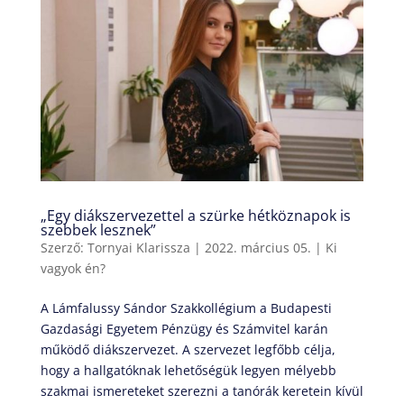
„Egy diákszervezettel a szürke hétköznapok is
szebbek lesznek”
Szerző:
Tornyai Klarissza
|
2022. március 05.
|
Ki
vagyok én?
A Lámfalussy Sándor Szakkollégium a Budapesti
Gazdasági Egyetem Pénzügy és Számvitel karán
működő diákszervezet. A szervezet legfőbb célja,
hogy a hallgatóknak lehetőségük legyen mélyebb
szakmai ismereteket szerezni a tanórák keretein kívül