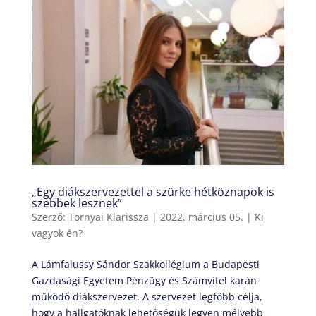
„Egy diákszervezettel a szürke hétköznapok is
szebbek lesznek”
Szerző:
Tornyai Klarissza
|
2022. március 05.
|
Ki
vagyok én?
A Lámfalussy Sándor Szakkollégium a Budapesti
Gazdasági Egyetem Pénzügy és Számvitel karán
működő diákszervezet. A szervezet legfőbb célja,
hogy a hallgatóknak lehetőségük legyen mélyebb