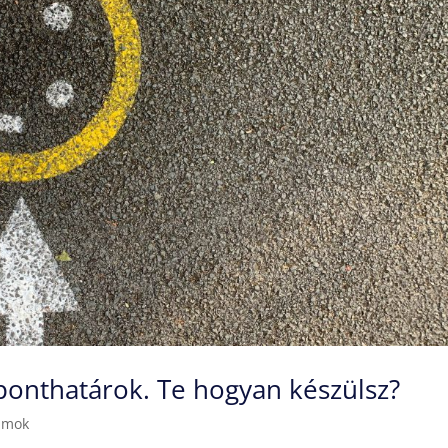
onthatárok. Te hogyan készülsz?
amok