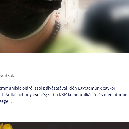
zatitkok
ommunikációjáról szól pályázatával idén Egyetemünk egykori
Díjat. Anikó néhány éve végzett a KKK kommunikáció- és médiatudo
sége...