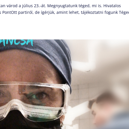
tan várod a július 23.-át. Megnyugtatunk téged, mi is. Hivatalos
PontOtt partiról, de ígérjük, amint lehet, tájékoztatni fogunk Tég