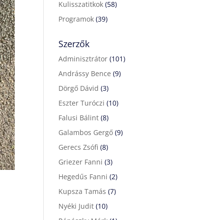
Kulisszatitkok
(58)
Programok
(39)
Szerzők
Adminisztrátor
(101)
Andrássy Bence
(9)
Dörgő Dávid
(3)
Eszter Turóczi
(10)
Falusi Bálint
(8)
Galambos Gergő
(9)
Gerecs Zsófi
(8)
Griezer Fanni
(3)
Hegedűs Fanni
(2)
Kupsza Tamás
(7)
Nyéki Judit
(10)