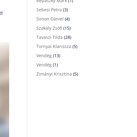
Répászky Márk
(1)
Sebesi Petra
(3)
ed!
Simon Dániel
(4)
Szakály Zsófi
(15)
Tavaszi Tilda
(28)
Tornyai Klarissza
(5)
Vendég
(13)
Vendég
(1)
Zimányi Krisztina
(5)