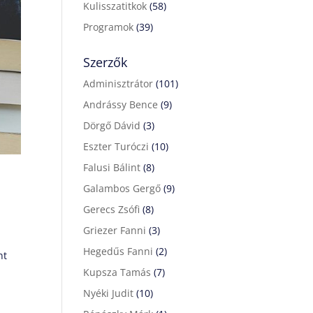
Kulisszatitkok
(58)
Programok
(39)
Szerzők
Adminisztrátor
(101)
Andrássy Bence
(9)
Dörgő Dávid
(3)
Eszter Turóczi
(10)
Falusi Bálint
(8)
Galambos Gergő
(9)
Gerecs Zsófi
(8)
Griezer Fanni
(3)
Hegedűs Fanni
(2)
nt
Kupsza Tamás
(7)
Nyéki Judit
(10)