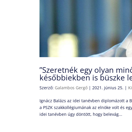
”Szeretnék egy olyan min
későbbiekben is büszke l
Szerző:
Galambos Gergő
|
2021. június 25.
|
K
Ignácz Balázs az idei tanévben diplomázott a
a PSZK szakkollégiumának az elnöke volt és eg
idei tanévben úgy döntött, hogy belevág...