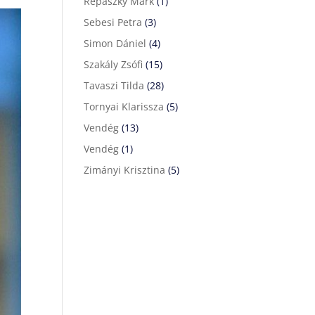
Répászky Márk
(1)
Sebesi Petra
(3)
Simon Dániel
(4)
Szakály Zsófi
(15)
Tavaszi Tilda
(28)
Tornyai Klarissza
(5)
Vendég
(13)
Vendég
(1)
Zimányi Krisztina
(5)