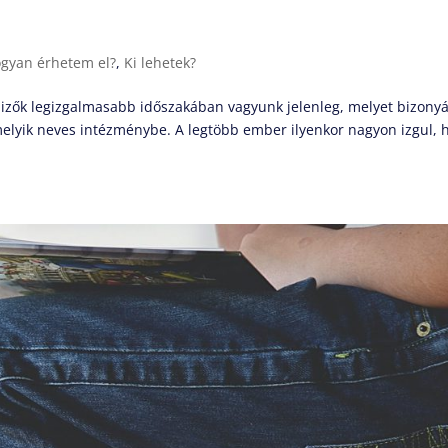
gyan érhetem el?
,
Ki lehetek?
elizők legizgalmasabb időszakában vagyunk jelenleg, melyet bizony
melyik neves intézménybe. A legtöbb ember ilyenkor nagyon izgul, 