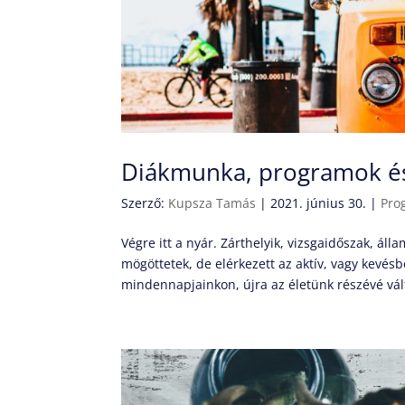
Diákmunka, programok és
Szerző:
Kupsza Tamás
|
2021. június 30.
|
Pro
Végre itt a nyár. Zárthelyik, vizsgaidőszak, á
mögöttetek, de elérkezett az aktív, vagy kevésb
mindennapjainkon, újra az életünk részévé vált