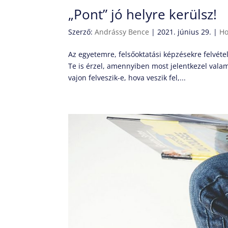
„Pont” jó helyre kerülsz!
Szerző:
Andrássy Bence
|
2021. június 29.
|
Ho
Az egyetemre, felsőoktatási képzésekre felvét
Te is érzel, amennyiben most jelentkezel vala
vajon felveszik-e, hova veszik fel,...