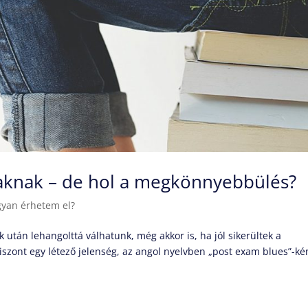
zaknak – de hol a megkönnyebbülés?
yan érhetem el?
 után lehangolttá válhatunk, még akkor is, ha jól sikerültek a
viszont egy létező jelenség, az angol nyelvben „post exam blues”-ké