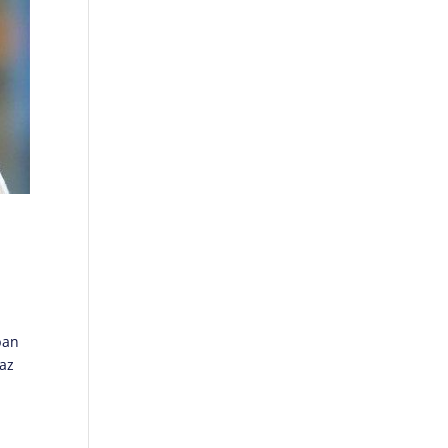
ban
 az