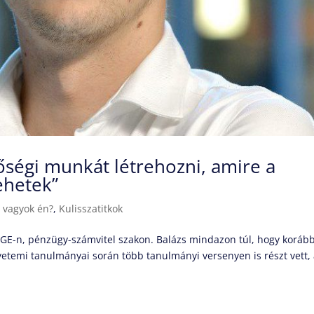
őségi munkát létrehozni, amire a
ehetek”
i vagyok én?
,
Kulisszatitkok
 BGE-n, pénzügy-számvitel szakon. Balázs mindazon túl, hogy koráb
yetemi tanulmányai során több tanulmányi versenyen is részt vett,