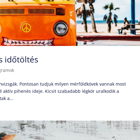
 időtöltés
gramok
llamvizsgák. Pontosan tudjuk milyen mérföldkövek vannak most
é aktív pihenés ideje. Kicsit szabadabb légkör uralkodik a
ak a...