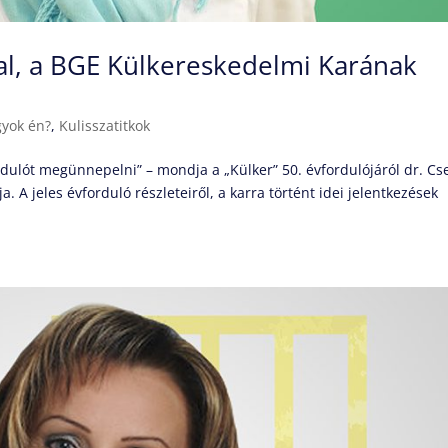
nal, a BGE Külkereskedelmi Karának
gyok én?
,
Kulisszatitkok
dulót megünnepelni” – mondja a „Külker” 50. évfordulójáról dr. Cs
 A jeles évforduló részleteiről, a karra történt idei jelentkezések