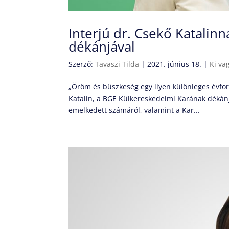
Interjú dr. Csekő Katalin
dékánjával
Szerző:
Tavaszi Tilda
|
2021. június 18.
|
Ki va
„Öröm és büszkeség egy ilyen különleges évfor
Katalin, a BGE Külkereskedelmi Karának dékánja.
emelkedett számáról, valamint a Kar...