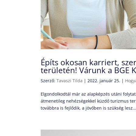
Építs okosan karriert, sz
területén! Várunk a BGE K
Szerző:
Tavaszi Tilda
|
2022. január 25.
|
Hogy
Elgondolkodtál már az alapképzés utáni folyt
átmenetileg nehézségekkel küzdő turizmus terü
továbbra is fejlődik, a jövőben is szükség lesz..