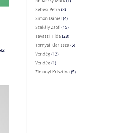
Répászky Márk
(1)
Sebesi Petra
(3)
Simon Dániel
(4)
Szakály Zsófi
(15)
Tavaszi Tilda
(28)
Tornyai Klarissza
(5)
ekő
Vendég
(13)
Vendég
(1)
Zimányi Krisztina
(5)