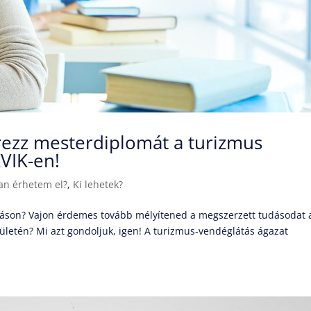
erezz mesterdiplomát a turizmus
VIK-en!
an érhetem el?
,
Ki lehetek?
atáson? Vajon érdemes tovább mélyítened a megszerzett tudásodat 
letén? Mi azt gondoljuk, igen! A turizmus-vendéglátás ágazat
.