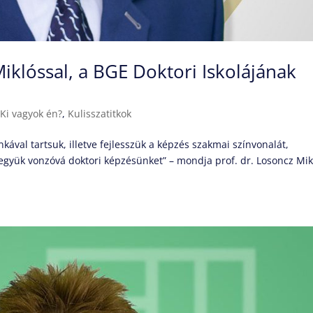
Miklóssal, a BGE Doktori Iskolájának
|
Ki vagyok én?
,
Kulisszatitkok
ával tartsuk, illetve fejlesszük a képzés szakmai színvonalát,
 tegyük vonzóvá doktori képzésünket” – mondja prof. dr. Losoncz Mik