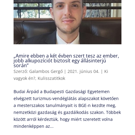
„Amire ebben a két évben szert tesz az ember,
jobb alkupozíciót biztosít egy állásinterjú
során”
Szerző:
Galambos Gergő
|
2021. június 04.
|
Ki
vagyok én?
,
Kulisszatitkok
Budai Árpád a Budapesti Gazdasági Egyetemen
elvégzett turizmus-vendéglátás alapszakot követően
a mesterszakos tanulmányait is BGE-n kezdte meg,
nemzetközi gazdaság és gazdálkodás szakon. Többek
között arról kérdeztük, hogy miért szeretett volna
mindenképpen az...