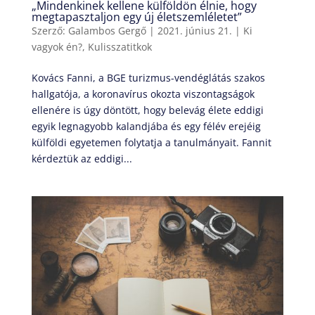
„Mindenkinek kellene külföldön élnie, hogy
megtapasztaljon egy új életszemléletet”
Szerző:
Galambos Gergő
|
2021. június 21.
|
Ki
vagyok én?
,
Kulisszatitkok
Kovács Fanni, a BGE turizmus-vendéglátás szakos
hallgatója, a koronavírus okozta viszontagságok
ellenére is úgy döntött, hogy belevág élete eddigi
egyik legnagyobb kalandjába és egy félév erejéig
külföldi egyetemen folytatja a tanulmányait. Fannit
kérdeztük az eddigi...