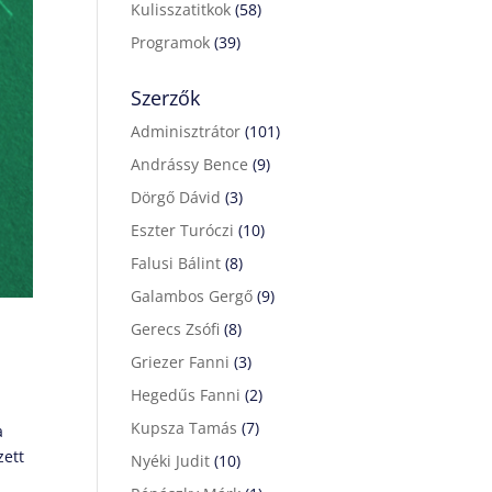
Kulisszatitkok
(58)
Programok
(39)
Szerzők
Adminisztrátor
(101)
Andrássy Bence
(9)
Dörgő Dávid
(3)
Eszter Turóczi
(10)
Falusi Bálint
(8)
Galambos Gergő
(9)
Gerecs Zsófi
(8)
Griezer Fanni
(3)
Hegedűs Fanni
(2)
Kupsza Tamás
(7)
a
zett
Nyéki Judit
(10)