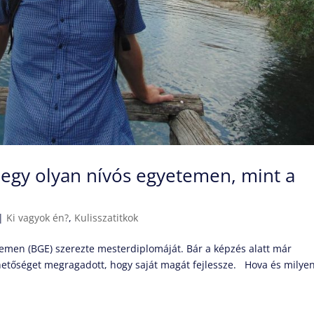
 egy olyan nívós egyetemen, mint a
|
Ki vagyok én?
,
Kulisszatitkok
men (BGE) szerezte mesterdiplomáját. Bár a képzés alatt már
hetőséget megragadott, hogy saját magát fejlessze. Hova és milye