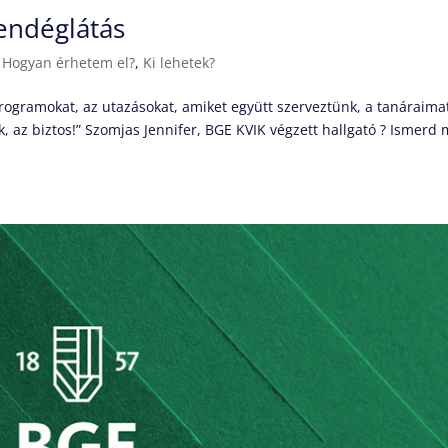
endéglátás
|
Hogyan érhetem el?
,
Ki lehetek?
ogramokat, az utazásokat, amiket együtt szerveztünk, a tanáraim
 az biztos!” Szomjas Jennifer, BGE KVIK végzett hallgató ? Ismerd