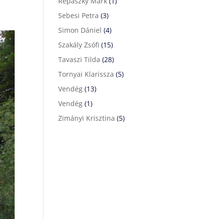
Répászky Márk
(1)
Sebesi Petra
(3)
Simon Dániel
(4)
Szakály Zsófi
(15)
Tavaszi Tilda
(28)
Tornyai Klarissza
(5)
Vendég
(13)
Vendég
(1)
Zimányi Krisztina
(5)