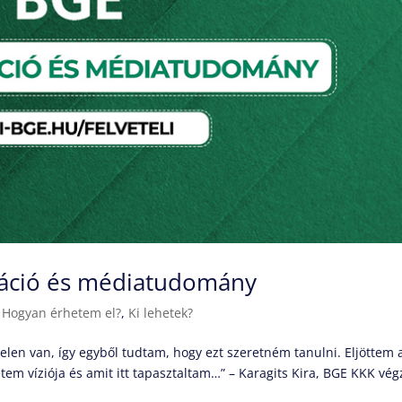
áció és médiatudomány
|
Hogyan érhetem el?
,
Ki lehetek?
en van, így egyből tudtam, hogy ezt szeretném tanulni. Eljöttem 
tem víziója és amit itt tapasztaltam…” – Karagits Kira, BGE KKK vég