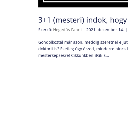
3+1 (mesteri) indok, hog
Szerző:
Hegedűs Fanni
|
2021. december 14.
Gondolkoztál már azon, meddig szeretnél elju
doktorit is? Esetleg úgy érzed, minderre nincs
mesterképzésre! Cikkünkben BGE-s...