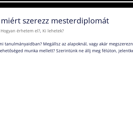
y miért szerezz mesterdiplomát
|
Hogyan érhetem el?
,
Ki lehetek?
tni tanulmányaidban? Megállsz az alapoknál, vagy akár megszerez
 lehetőséged munka mellett? Szerintünk ne állj meg félúton, jelentk