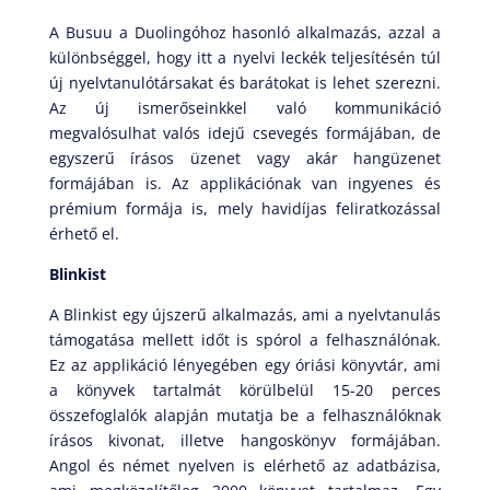
A Busuu a Duolingóhoz hasonló alkalmazás, azzal a
különbséggel, hogy itt a nyelvi leckék teljesítésén túl
új nyelvtanulótársakat és barátokat is lehet szerezni.
Az új ismerőseinkkel való kommunikáció
megvalósulhat valós idejű csevegés formájában, de
egyszerű írásos üzenet vagy akár hangüzenet
formájában is. Az applikációnak van ingyenes és
prémium formája is, mely havidíjas feliratkozással
érhető el.
Blinkist
A Blinkist egy újszerű alkalmazás, ami a nyelvtanulás
támogatása mellett időt is spórol a felhasználónak.
Ez az applikáció lényegében egy óriási könyvtár, ami
a könyvek tartalmát körülbelül 15-20 perces
összefoglalók alapján mutatja be a felhasználóknak
írásos kivonat, illetve hangoskönyv formájában.
Angol és német nyelven is elérhető az adatbázisa,