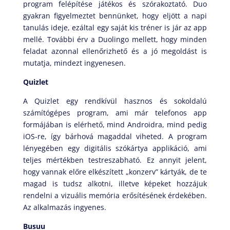
program felépítése játékos és szórakoztató. Duo
gyakran figyelmeztet bennünket, hogy eljött a napi
tanulás ideje, ezáltal egy saját kis tréner is jár az app
mellé. További érv a Duolingo mellett, hogy minden
feladat azonnal ellenőrizhető és a jó megoldást is
mutatja, mindezt ingyenesen.
Quizlet
A Quizlet egy rendkívül hasznos és sokoldalú
számítógépes program, ami már telefonos app
formájában is elérhető, mind Androidra, mind pedig
iOS-re, így bárhová magaddal viheted. A program
lényegében egy digitális szókártya applikáció, ami
teljes mértékben testreszabható. Ez annyit jelent,
hogy vannak előre elkészített „konzerv” kártyák, de te
magad is tudsz alkotni, illetve képeket hozzájuk
rendelni a vizuális memória erősítésének érdekében.
Az alkalmazás ingyenes.
Busuu