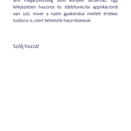
ami megközelítőleg 3000 könyvet tartalmaz. Egy
kifejezetten hasznos és többfunkciós applikációról
van szó, mivel a nyelv gyakorlása mellett értékes
tudásra is szert tehetünk használatával.
Szólj hozzá!