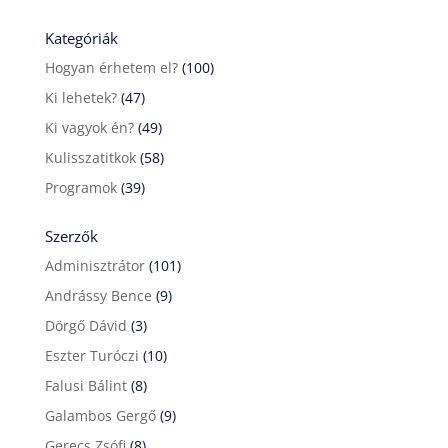
Kategóriák
Hogyan érhetem el?
(100)
Ki lehetek?
(47)
Ki vagyok én?
(49)
Kulisszatitkok
(58)
Programok
(39)
Szerzők
Adminisztrátor
(101)
Andrássy Bence
(9)
Dörgő Dávid
(3)
Eszter Turóczi
(10)
Falusi Bálint
(8)
Galambos Gergő
(9)
Gerecs Zsófi
(8)