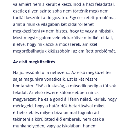
valamiért nem sikerült elkészülnöd a házi feladattal,
esetleg (ilyen szinte soha nem történik meg) nem
tudtál készülni a dolgozatra. Egy összetett probléma,
amit a munka világában két oldalról lehet
megközelíteni (= nem biztos, hogy te vagy a hibás!!).
Most megvizsgálom veletek karöltve mindkét oldalt,
illetve, hogy mik azok a módszerek, amikkel
megpróbálhatjuk kiküszöbölni az említett problémát.
Az első megközelítés
Na jó, essünk túl a nehezén… Az első megközelítés
saját magunkra vonatkozik. Ezt is két részre
bontanám. Első a lustaság, a második pedig a túl sok
feladat. Az első részére különösebben nincs
magyarázat, ha ez a gond áll fenn nálad, kérlek, hogy
mérlegeld, hogy a határidők betartásával miket
érhetsz el, és milyen bizalommal fognak rád
tekinteni a körülötted élő emberek, nem csak a
munkahelyeden, vagy az iskolában, hanem