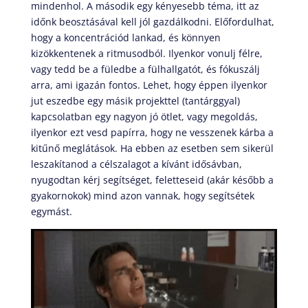
mindenhol. A második egy kényesebb téma, itt az
időnk beosztásával kell jól gazdálkodni. Előfordulhat,
hogy a koncentrációd lankad, és könnyen
kizökkentenek a ritmusodból. Ilyenkor vonulj félre,
vagy tedd be a füledbe a fülhallgatót, és fókuszálj
arra, ami igazán fontos. Lehet, hogy éppen ilyenkor
jut eszedbe egy másik projekttel (tantárggyal)
kapcsolatban egy nagyon jó ötlet, vagy megoldás,
ilyenkor ezt vesd papírra, hogy ne vesszenek kárba a
kitűnő meglátások. Ha ebben az esetben sem sikerül
leszakítanod a célszalagot a kívánt idősávban,
nyugodtan kérj segítséget, feletteseid (akár később a
gyakornokok) mind azon vannak, hogy segítsétek
egymást.