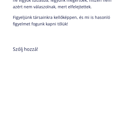
ne vigyük túlzásba, legyünk megértőek, hiszen nem
azért nem válaszolnak, mert elfelejtettek.
Figyeljünk társainkra kellőképpen, és mi is hasonló
figyelmet fogunk kapni tőlük!
Szólj hozzá!