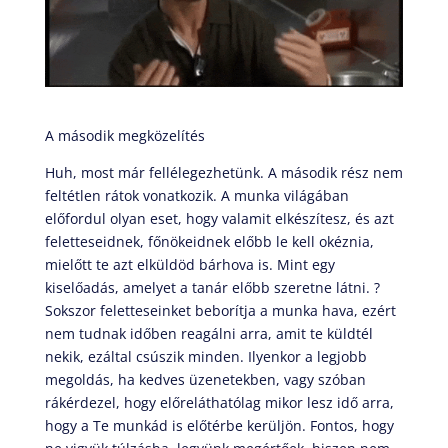
A második megközelítés
Huh, most már fellélegezhetünk. A második rész nem
feltétlen rátok vonatkozik. A munka világában
előfordul olyan eset, hogy valamit elkészítesz, és azt
feletteseidnek, főnökeidnek előbb le kell okéznia,
mielőtt te azt elküldöd bárhova is. Mint egy
kiselőadás, amelyet a tanár előbb szeretne látni. ?
Sokszor feletteseinket beborítja a munka hava, ezért
nem tudnak időben reagálni arra, amit te küldtél
nekik, ezáltal csúszik minden. Ilyenkor a legjobb
megoldás, ha kedves üzenetekben, vagy szóban
rákérdezel, hogy előreláthatólag mikor lesz idő arra,
hogy a Te munkád is előtérbe kerüljön. Fontos, hogy