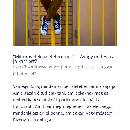
“Mit művelek az életemmel?” – Avagy mi teszi a
jó karriert?
Szerző:
Andrássy Bence
|
2020. április 02.
|
Hogyan
érhetem el?
Van egy dolog minden ember életében, ami a sajátja.
Amit igazán ő tud alakítani, ami sokaknak még az
emberi kapcsolatoknál, párkapcsolatoknál is
fontosabb. Amit bár meg-megnehezít az élet, végül
mindenki azt éri el benne, amit akar. Vagy mégsem?
Bizony, ez a dolog a...