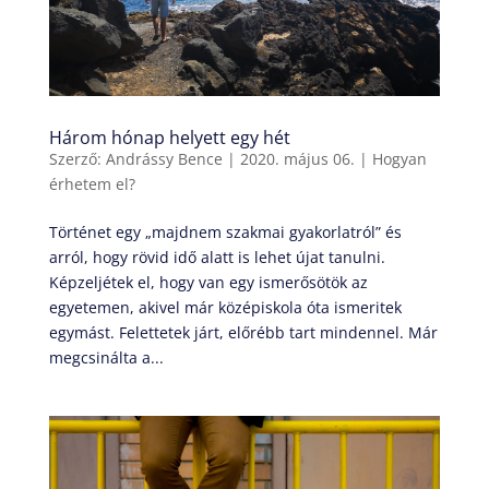
Három hónap helyett egy hét
Szerző:
Andrássy Bence
|
2020. május 06.
|
Hogyan
érhetem el?
Történet egy „majdnem szakmai gyakorlatról” és
arról, hogy rövid idő alatt is lehet újat tanulni.
Képzeljétek el, hogy van egy ismerősötök az
egyetemen, akivel már középiskola óta ismeritek
egymást. Felettetek járt, előrébb tart mindennel. Már
megcsinálta a...