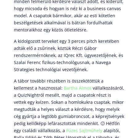
minden felmerülő kérdésre választ adott, és kiderült,
hogy micsoda és hogyan is néz ki a business canvas
model. A csapatok bármikor, akár az esti kötetlen
beszélgetések alkalmával is bátran fordulhattak
mentoraikhoz egy közös ötletelésre.
A kidolgozott terveket egy 3 perces pitch keretében
adták elő a zsűrinek, köztük Réczi Gábor
rendszermérnöknek, az IQrec Kft. ügyvezetőjének, és
Szalai Ferenc fizikus-technológusnak, a Navega
Strategies technológiai vezetőjének.
A tábor további részében is összekötöttük a
kellemest a hasznossal:
Bartha Álmos
vállalkozásáról,
a QuizNightról mesélt, majd a csapatok részt is
vettek egy kvízen. Sokan a homlokukra csaptak, mikor
megtudták a helyes választ a kérdésre, hogy melyik
cég gyártja a legtöbb gumiabroncsot, a képrejtvények
pedig kellőképp lefárasztottak mindenkit. 🙂 Hétfőn
egy családi vállalkozás, a
Füzes Sajtműhely
alapítói,
Balla Ildikó és Tóth Péter látogattak el a táborba, és