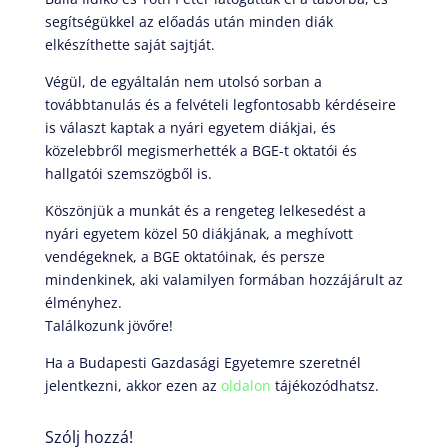
segítségükkel az előadás után minden diák
elkészíthette saját sajtját.
Végül, de egyáltalán nem utolsó sorban a
továbbtanulás és a felvételi legfontosabb kérdéseire
is választ kaptak a nyári egyetem diákjai, és
közelebbről megismerhették a BGE-t oktatói és
hallgatói szemszögből is.
Köszönjük a munkát és a rengeteg lelkesedést a
nyári egyetem közel 50 diákjának, a meghívott
vendégeknek, a BGE oktatóinak, és persze
mindenkinek, aki valamilyen formában hozzájárult az
élményhez.
Találkozunk jövőre!
Ha a Budapesti Gazdasági Egyetemre szeretnél
jelentkezni, akkor ezen az
oldalon
tájékozódhatsz.
Szólj hozzá!