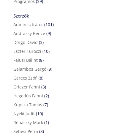
Programok
(39)
Szerzők
Adminisztrátor
(101)
Andrássy Bence
(9)
Dörgő Dávid
(3)
Eszter Turóczi
(10)
Falusi Bálint
(8)
Galambos Gergő
(9)
Gerecs Zsófi
(8)
Griezer Fanni
(3)
Hegedűs Fanni
(2)
Kupsza Tamás
(7)
Nyéki Judit
(10)
Répászky Márk
(1)
Sebesi Petra
(3)