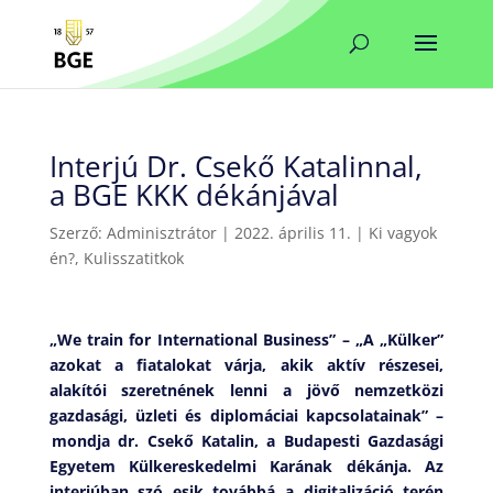
Interjú Dr. Csekő Katalinnal,
a BGE KKK dékánjával
Szerző:
Adminisztrátor
|
2022. április 11.
|
Ki vagyok
én?
,
Kulisszatitkok
„
We
train
for
International Business” – „A „Külker”
azokat a fiatalokat várja, akik aktív részesei,
alakítói szeretnének lenni a jövő nemzetközi
gazdasági, üzleti és diplomáciai kapcsolatainak” –
mondja dr. Csekő Katalin, a Budapesti Gazdasági
Egyetem Külkereskedelmi Karának dékánja. Az
interjúban szó esik továbbá a digitalizáció terén