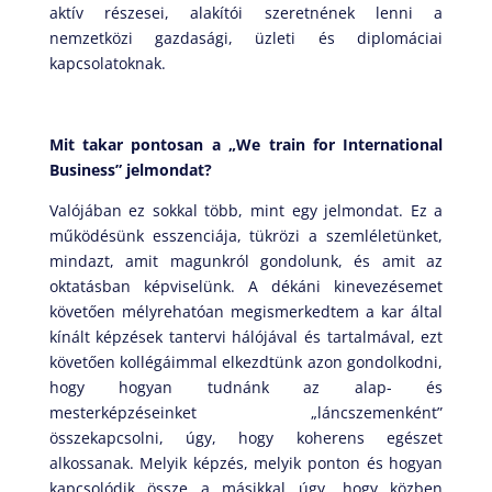
aktív részesei, alakítói szeretnének lenni a
nemzetközi gazdasági, üzleti és diplomáciai
kapcsolatoknak.
Mit takar pontosan a „We train for International
Business” jelmondat?
Valójában ez sokkal több, mint egy jelmondat. Ez a
működésünk esszenciája, tükrözi a szemléletünket,
mindazt, amit magunkról gondolunk, és amit az
oktatásban képviselünk. A dékáni kinevezésemet
követően mélyrehatóan megismerkedtem a kar által
kínált képzések tantervi hálójával és tartalmával, ezt
követően kollégáimmal elkezdtünk azon gondolkodni,
hogy hogyan tudnánk az alap- és
mesterképzéseinket „láncszemenként”
összekapcsolni, úgy, hogy koherens egészet
alkossanak. Melyik képzés, melyik ponton és hogyan
kapcsolódik össze a másikkal úgy, hogy közben