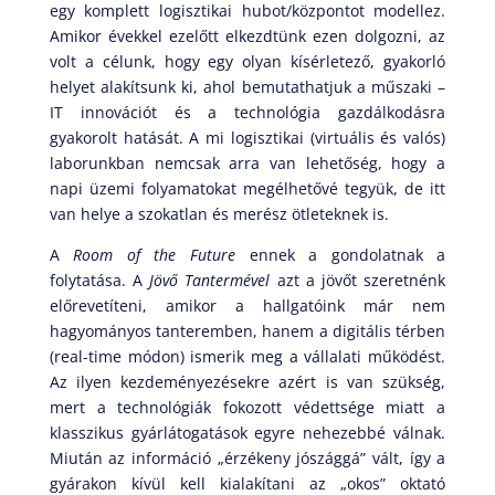
egy komplett logisztikai hubot/központot modellez.
Amikor évekkel ezelőtt elkezdtünk ezen dolgozni, az
volt a célunk, hogy egy olyan kísérletező, gyakorló
helyet alakítsunk ki, ahol bemutathatjuk a műszaki –
IT innovációt és a technológia gazdálkodásra
gyakorolt hatását. A mi logisztikai (virtuális és valós)
laborunkban nemcsak arra van lehetőség, hogy a
napi üzemi folyamatokat megélhetővé tegyük, de itt
van helye a szokatlan és merész ötleteknek is.
A
Room of the Future
ennek a gondolatnak a
folytatása. A
Jövő Tantermével
azt a jövőt szeretnénk
előrevetíteni, amikor a hallgatóink már nem
hagyományos tanteremben, hanem a digitális térben
(real-time módon) ismerik meg a vállalati működést.
Az ilyen kezdeményezésekre azért is van szükség,
mert a technológiák fokozott védettsége miatt a
klasszikus gyárlátogatások egyre nehezebbé válnak.
Miután az információ „érzékeny jószággá” vált, így a
gyárakon kívül kell kialakítani az „okos” oktató