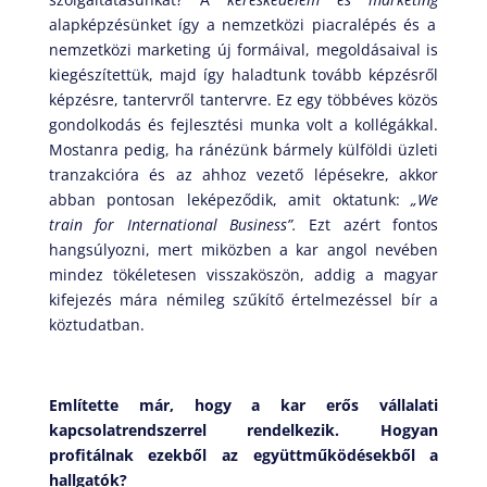
alapképzésünket így a nemzetközi piacralépés és a
nemzetközi marketing új formáival, megoldásaival is
kiegészítettük, majd így haladtunk tovább képzésről
képzésre, tantervről tantervre. Ez egy többéves közös
gondolkodás és fejlesztési munka volt a kollégákkal.
Mostanra pedig, ha ránézünk bármely külföldi üzleti
tranzakcióra és az ahhoz vezető lépésekre, akkor
abban pontosan leképeződik, amit oktatunk:
„We
train for International Business”.
Ezt azért fontos
hangsúlyozni, mert
miközben a kar angol nevében
mindez tökéletesen visszaköszön, addig a magyar
kifejezés mára némileg szűkítő értelmezéssel bír a
köztudatban.
Említette már, hogy a kar erős vállalati
kapcsolatrendszerrel rendelkezik. Hogyan
profitálnak ezekből az együttműködésekből a
hallgatók?