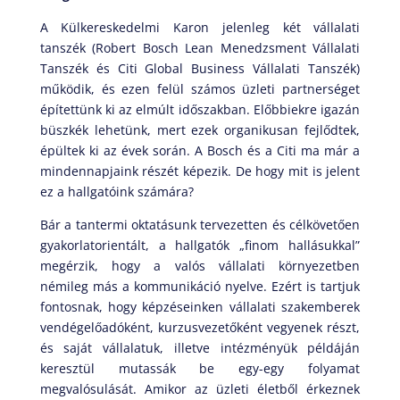
A Külkereskedelmi Karon jelenleg két vállalati
tanszék (Robert Bosch Lean Menedzsment Vállalati
Tanszék és Citi Global Business Vállalati Tanszék)
működik, és ezen felül számos üzleti partnerséget
építettünk ki az elmúlt időszakban. Előbbiekre igazán
büszkék lehetünk, mert ezek organikusan fejlődtek,
épültek ki az évek során. A Bosch és a Citi ma már a
mindennapjaink részét képezik. De hogy mit is jelent
ez a hallgatóink számára?
Bár a tantermi oktatásunk tervezetten és célkövetően
gyakorlatorientált, a hallgatók „finom hallásukkal”
megérzik, hogy a valós vállalati környezetben
némileg más a kommunikáció nyelve. Ezért is tartjuk
fontosnak, hogy képzéseinken vállalati szakemberek
vendégelőadóként, kurzusvezetőként vegyenek részt,
és saját vállalatuk, illetve intézményük példáján
keresztül mutassák be egy-egy folyamat
megvalósulását. Amikor az üzleti életből érkeznek