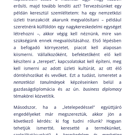
erősíti, majd tovább lendíti azt? Tervezésünket egy
példán keresztül szemléltetem: ha egy nemzetközi
üzleti tranzakciót akarunk megvalósítani – például
szeretnénk külföldön egy nagykereskedelmi egységet
létrehozni –, akkor végig kell néznünk, mire van
szükségünk ennek megvalósításához. Első lépésben
a befogadó környezetet, piacot kell alaposan
kiismerni. Vállalkozóként, befektetőként elő kell
készíteni a „terepet”, kapcsolatokat kell építeni, meg
kell ismerni az adott üzleti kultúrát, az ott élő
döntéshozókat és vevőket. Ezt a tudást, ismeretet a
nemzetközi tanulmányok
képzéseinken belül a
gazdaságdiplomácia és az ún.
business diplomacy
témakörei közvetítik.
Másodszor, ha a „letelepedéssel” együttjáró
engedélyeket már megszereztük, akkor jön a
következő kérdés: ki fog tudni rólunk? Hogyan
tehetjük ismertté, keresetté a termékünket,
szolgáltatásunkat? A
kereskedelem és marketing