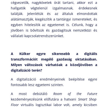
cégvezetők, nagykövetek órát tartani, akkor ezt a
hallgatók végtelenül izgalmasnak, érdekesnek
találják. Jelenlétük és az általuk elmondottak
alátámasztják, kiegészítik a tantárgyi ismereteket, és
egyben hitelesítik az egyetemet is. Célunk, hogy a
jövőben is bővítsük és gazdagítsuk nemzetközi és
vállalati kapcsolatrendszerünket.
A Külker egyre sikeresebb a digitális
transzformációt megélő gazdaság oktatásában.
Milyen változások várhatóak a közeljövőben a
digitalizáció terén?
A digitalizáció eredményeinek beépítése egyre
fontosabb lesz egyetemi szinten.
A most debütáló
Room of the Future
kezdeményezésünk előfutára a hatvani
Smart Shop
Floor
virtuális logisztikai labor volt, amely kicsiben