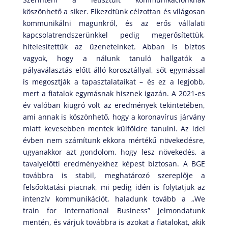
köszönhető a siker. Elkezdtünk célzottan és világosan
kommunikálni magunkról, és az erős vállalati
kapcsolatrendszerünkkel pedig megerősítettük,
hitelesítettük az üzeneteinket. Abban is biztos
vagyok, hogy a nálunk tanuló hallgatók a
pályaválasztás előtt álló korosztállyal, sőt egymással
is megosztják a tapasztalataikat – és ez a legjobb,
mert a fiatalok egymásnak hisznek igazán. A 2021-es
év valóban kiugró volt az eredmények tekintetében,
ami annak is köszönhető, hogy a koronavírus járvány
miatt kevesebben mentek külföldre tanulni. Az idei
évben nem számítunk ekkora mértékű növekedésre,
ugyanakkor azt gondolom, hogy lesz növekedés, a
tavalyelőtti eredményekhez képest biztosan. A BGE
továbbra is stabil, meghatározó szereplője a
felsőoktatási piacnak, mi pedig idén is folytatjuk az
intenzív kommunikációt, haladunk tovább a „We
train for International Business” jelmondatunk
mentén, és várjuk továbbra is azokat a fiatalokat, akik