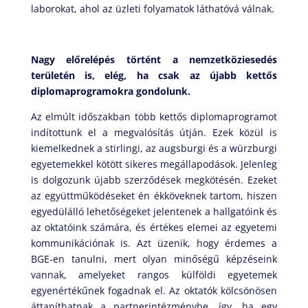
laborokat, ahol az üzleti folyamatok láthatóvá válnak.
Nagy előrelépés történt a nemzetköziesedés
területén is, elég, ha csak az újabb kettős
diplomaprogramokra gondolunk.
Az elmúlt időszakban több kettős diplomaprogramot
indítottunk el a megvalósítás útján. Ezek közül is
kiemelkednek a stirlingi, az augsburgi és a würzburgi
egyetemekkel kötött sikeres megállapodások. Jelenleg
is dolgozunk újabb szerződések megkötésén. Ezeket
az együttműködéseket én ékköveknek tartom, hiszen
egyedülálló lehetőségeket jelentenek a hallgatóink és
az oktatóink számára, és értékes elemei az egyetemi
kommunikációnak is. Azt üzenik, hogy érdemes a
BGE-en tanulni, mert olyan minőségű képzéseink
vannak, amelyeket rangos külföldi egyetemek
egyenértékűnek fogadnak el. Az oktatók kölcsönösen
áttaníthatnak a partnerintézménybe, így, ha egy