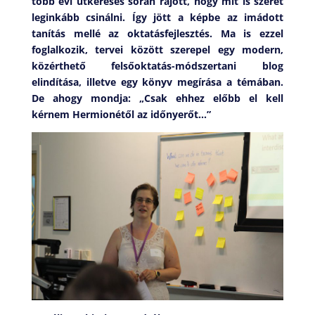
több évi útkeresés során rájött, hogy mit is szeret
leginkább csinálni. Így jött a képbe az imádott
tanítás mellé az oktatásfejlesztés. Ma is ezzel
foglalkozik, tervei között szerepel egy modern,
közérthető felsőoktatás-módszertani blog
elindítása, illetve egy könyv megírása a témában.
De ahogy mondja: „Csak ehhez előbb el kell
kérnem Hermionétől az időnyerőt…”