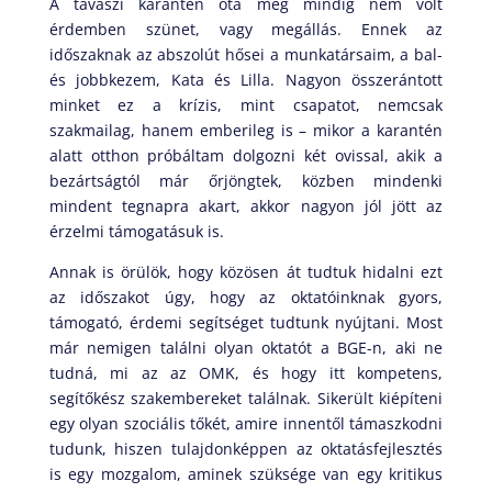
A tavaszi karantén óta még mindig nem volt
érdemben szünet, vagy megállás. Ennek az
időszaknak az abszolút hősei a munkatársaim, a bal-
és jobbkezem, Kata és Lilla. Nagyon összerántott
minket ez a krízis, mint csapatot, nemcsak
szakmailag, hanem emberileg is – mikor a karantén
alatt otthon próbáltam dolgozni két ovissal, akik a
bezártságtól már őrjöngtek, közben mindenki
mindent tegnapra akart, akkor nagyon jól jött az
érzelmi támogatásuk is.
Annak is örülök, hogy közösen át tudtuk hidalni ezt
az időszakot úgy, hogy az oktatóinknak gyors,
támogató, érdemi segítséget tudtunk nyújtani. Most
már nemigen találni olyan oktatót a BGE-n, aki ne
tudná, mi az az OMK, és hogy itt kompetens,
segítőkész szakembereket találnak. Sikerült kiépíteni
egy olyan szociális tőkét, amire innentől támaszkodni
tudunk, hiszen tulajdonképpen az oktatásfejlesztés
is egy mozgalom, aminek szüksége van egy kritikus