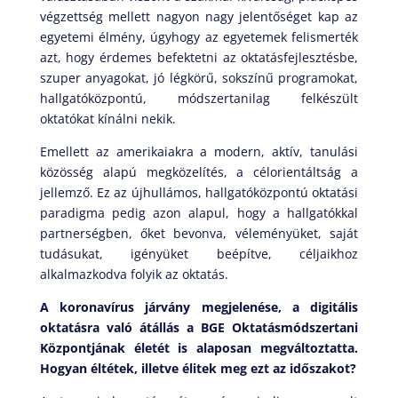
végzettség mellett nagyon nagy jelentőséget kap az
egyetemi élmény, úgyhogy az egyetemek felismerték
azt, hogy érdemes befektetni az oktatásfejlesztésbe,
szuper anyagokat, jó légkörű, sokszínű programokat,
hallgatóközpontú, módszertanilag felkészült
oktatókat kínálni nekik.
Emellett az amerikaiakra a modern, aktív, tanulási
közösség alapú megközelítés, a célorientáltság a
jellemző. Ez az újhullámos, hallgatóközpontú oktatási
paradigma pedig azon alapul, hogy a hallgatókkal
partnerségben, őket bevonva, véleményüket, saját
tudásukat, igényüket beépítve, céljaikhoz
alkalmazkodva folyik az oktatás.
A koronavírus járvány megjelenése, a digitális
oktatásra való átállás a BGE Oktatásmódszertani
Központjának életét is alaposan megváltoztatta.
Hogyan éltétek, illetve élitek meg ezt az időszakot?