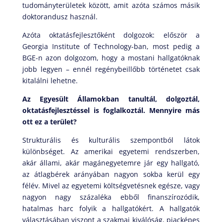
tudományterületek között, amit azóta számos másik
doktorandusz használ.
Azóta oktatásfejlesztőként dolgozok: először a
Georgia Institute of Technology-ban, most pedig a
BGE-n azon dolgozom, hogy a mostani hallgatóknak
jobb legyen – ennél regénybeillőbb történetet csak
kitalálni lehetne.
Az Egyesült Államokban tanultál, dolgoztál,
oktatásfejlesztéssel is foglalkoztál. Mennyire más
ott ez a terület?
Strukturális és kulturális szempontból látok
különbséget. Az amerikai egyetemi rendszerben,
akár állami, akár magánegyetemre jár egy hallgató,
az átlagbérek arányában nagyon sokba kerül egy
félév. Mivel az egyetemi költségvetésnek egésze, vagy
nagyon nagy százaléka ebből finanszírozódik,
hatalmas harc folyik a hallgatókért. A hallgatók
választásában viszont a szakmai kiválóság, piacképes