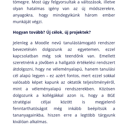
tömegre. Most úgy felgyorsultak a változások, illetve
olyan hatalmas igény van az új módszerekre,
anyagokra, hogy mindegyikünk három ember
munkáját végzi.
Hogyan tovább? Új célok, új projektek?
Jelenleg a Moodle nevű tanulástámogató rendszer
bevezetésén dolgozunk az egyetemen, ezzel
kapcsolatban még sok teendőnk van. Emellett
szeretnénk a jövőben a hallgatói értékelési rendszert
átdolgozni, hogy ne véleményalapú, hanem tanulási
cél alapú legyen – ez azért fontos, mert ezzel sokkal
valósabb képet kapunk az oktatók teljesítményéről,
mint a véleményalapú rendszerekben. Közösen
dolgozunk a kollégákkal azon is, hogy a BGE
stratégiai céljai között is megjelenő
fenntarthatóságot még inkább beépítsük a
tananyagainkba, hiszen erre a legtöbb tárgyunk
kiválóan alkalmas.