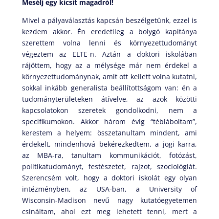
Mesélj egy kicsit magadról!
Mivel a pályaválasztás kapcsán beszélgetünk, ezzel is
kezdem akkor. Én eredetileg a bolygó kapitánya
szerettem volna lenni és környezettudományt
végeztem az ELTE-n. Aztán a doktori iskolában
rájöttem, hogy az a mélysége már nem érdekel a
környezettudománynak, amit ott kellett volna kutatni,
sokkal inkább generalista beállítottságom van: én a
tudományterületeken átívelve, az azok közötti
kapcsolatokon szeretek gondolkodni, nem a
specifikumokon. Akkor három évig “tébláboltam”,
kerestem a helyem: összetanultam mindent, ami
érdekelt, mindenhová bekérezkedtem, a jogi karra,
az MBA-ra, tanultam kommunikációt, fotózást,
politikatudományt, festészetet, rajzot, szociológiát.
Szerencsém volt, hogy a doktori iskolát egy olyan
intézményben, az USA-ban, a University of
Wisconsin-Madison nevű nagy kutatóegyetemen
csináltam, ahol ezt meg lehetett tenni, mert a