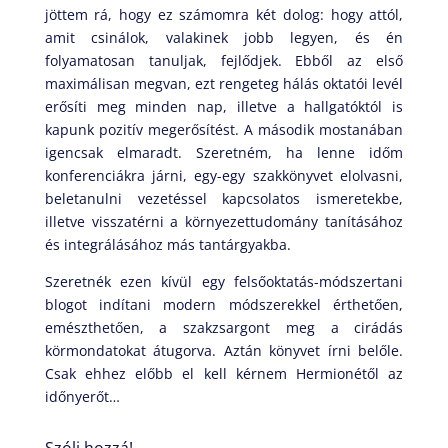
jöttem rá, hogy ez számomra két dolog: hogy attól,
amit csinálok, valakinek jobb legyen, és én
folyamatosan tanuljak, fejlődjek. Ebből az első
maximálisan megvan, ezt rengeteg hálás oktatói levél
erősíti meg minden nap, illetve a hallgatóktól is
kapunk pozitív megerősítést. A második mostanában
igencsak elmaradt. Szeretném, ha lenne időm
konferenciákra járni, egy-egy szakkönyvet elolvasni,
beletanulni vezetéssel kapcsolatos ismeretekbe,
illetve visszatérni a környezettudomány tanításához
és integrálásához más tantárgyakba.
Szeretnék ezen kívül egy felsőoktatás-módszertani
blogot indítani modern módszerekkel érthetően,
emészthetően, a szakzsargont meg a cirádás
körmondatokat átugorva. Aztán könyvet írni belőle.
Csak ehhez előbb el kell kérnem Hermionétől az
időnyerőt…