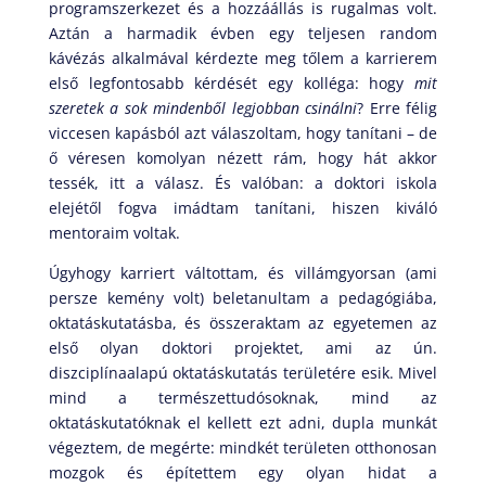
programszerkezet és a hozzáállás is rugalmas volt.
Aztán a harmadik évben egy teljesen random
kávézás alkalmával kérdezte meg tőlem a karrierem
első legfontosabb kérdését egy kolléga: hogy
mit
szeretek a sok mindenből legjobban csinálni
? Erre félig
viccesen kapásból azt válaszoltam, hogy tanítani – de
ő véresen komolyan nézett rám, hogy hát akkor
tessék, itt a válasz. És valóban: a doktori iskola
elejétől fogva imádtam tanítani, hiszen kiváló
mentoraim voltak.
Úgyhogy karriert váltottam, és villámgyorsan (ami
persze kemény volt) beletanultam a pedagógiába,
oktatáskutatásba, és összeraktam az egyetemen az
első olyan doktori projektet, ami az ún.
diszciplínaalapú oktatáskutatás területére esik. Mivel
mind a természettudósoknak, mind az
oktatáskutatóknak el kellett ezt adni, dupla munkát
végeztem, de megérte: mindkét területen otthonosan
mozgok és építettem egy olyan hidat a