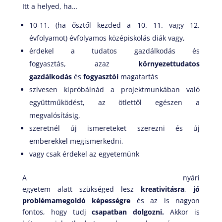
Itt a helyed, ha…
10-11. (ha ősztől kezded a 10. 11. vagy 12.
évfolyamot) évfolyamos középiskolás diák vagy,
érdekel a tudatos gazdálkodás és
fogyasztás, azaz
környezettudatos
gazdálkodás
és
fogyasztói
magatartás
szívesen kipróbálnád a projektmunkában való
együttműködést, az ötlettől egészen a
megvalósításig,
szeretnél új ismereteket szerezni és új
emberekkel megismerkedni,
vagy csak érdekel az egyetemünk
A nyári
egyetem alatt szükséged lesz
kreativitásra
,
jó
problémamegoldó képességre
és az is nagyon
fontos, hogy tudj
csapatban dolgozni
.
Akkor is