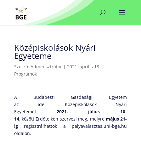
Középiskolások Nyári
Egyeteme
Szerző:
Adminisztrátor
|
2021. április 18.
|
Programok
A Budapesti Gazdasági Egyetem
az idei Középiskolások Nyári
Egyetemét
20
21
.
július
1
0
-
1
4
.
között Erdőtelken szervezi meg, melyre
május
21
-
ig
regisztrálhattok a palyavalasztas.uni-bge.hu
oldalon.