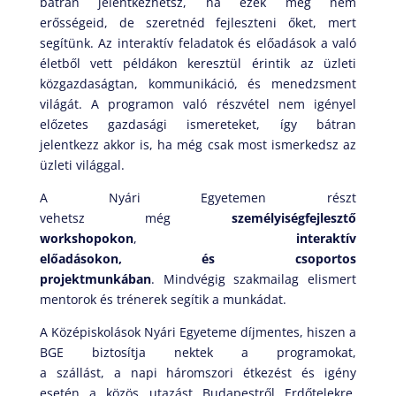
bátran jelentkezhetsz, ha ezek még nem
erősségeid, de szeretnéd fejleszteni őket, mert
segítünk. Az interaktív feladatok és előadások a való
életből vett példákon keresztül érintik az üzleti
közgazdaságtan, kommunikáció, és menedzsment
világát. A programon való részvétel nem igényel
előzetes gazdasági ismereteket, így bátran
jelentkezz akkor is, ha még csak most ismerkedsz az
üzleti világgal.
A Nyári Egyetemen részt
vehetsz még
személyiségfejlesztő
workshop
o
ko
n
,
interaktív
előadásokon
,
és
c
soportos
projektmunká
ba
n
. Mindvégig szakmailag elismert
mentorok és trénerek segítik a munkádat.
A Középiskolások Nyári Egyeteme díjmentes, hiszen a
BGE biztosítja nektek a programokat,
a szállást, a napi háromszori étkezést és igény
esetén a közös utazást Budapestről Erdőtelekre,