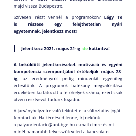
majd vissza Budapestre.
Szívesen részt vennél a programokon?
Légy Te
is részese egy felejthetetlen nyári
egyetemnek, jelentkezz most!
Jelentkezz 2021. május 21-ig
ide
kattintva!
A beküldött jelentkezéseket motiváció és egyéni
kompetencia szempontjából értékeljük május 28-
ig
, az eredményről pedig mindenkit egyénileg
értesítünk. A programok hatékony megvalósítása
érdekében korlátozott a férőhelyek száma, ezért csak
ötven résztvevőt tudunk fogadni.
A járványhelyzetre való tekintettel a változtatás jogát
fenntartjuk. Ha kérdésed lenne, írj nekünk
a palyaorientacio@uni-bge.hu e-mail címre és mi
minél hamarabb felvesszük veled a kapcsolatot.