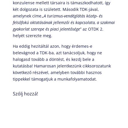
konzulense mellett társaira is támaszkodhatott, így
két dolgozata is született. Második TDK-jával,
amelynek címe
„A turizmus-vendéglátás közép- és
felsőfokú oktatásának jellemzői és kapcsolata, a szakmai
gyakorlat szerepe és piaci jelentősége
” az OTDK 2.
helyét szerezte meg.
Ha eddig hezitáltál azon, hogy érdemes-e
belevágnod a TDK-ba, azt tanácsoljuk, hogy ne
halogasd tovább a döntést, és kezdj bele a
kutatásba! Hamarosan jelentkezünk cikksorozatunk
következő részével, amelyben további hasznos
tippekkel támogatjuk a munkafolyamatodat.
Szólj hozzá!