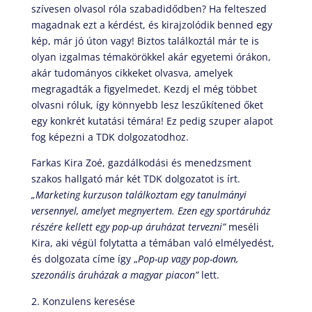
szívesen olvasol róla szabadidődben? Ha felteszed
magadnak ezt a kérdést, és kirajzolódik benned egy
kép, már jó úton vagy! Biztos találkoztál már te is
olyan izgalmas témakörökkel akár egyetemi órákon,
akár tudományos cikkeket olvasva, amelyek
megragadták a figyelmedet. Kezdj el még többet
olvasni róluk, így könnyebb lesz leszűkítened őket
egy konkrét kutatási témára! Ez pedig szuper alapot
fog képezni a TDK dolgozatodhoz.
Farkas Kira Zoé, gazdálkodási és menedzsment
szakos hallgató már két TDK dolgozatot is írt.
„Marketing kurzuson találkoztam egy tanulmányi
versennyel, amelyet megnyertem. Ezen egy sportáruház
részére kellett egy pop-
up
áruházat tervezni”
meséli
Kira, aki végül folytatta a témában való elmélyedést,
és dolgozata címe így „
Pop-
up
vagy pop-down,
szezonális áruházak a magyar piacon”
lett.
Konzulens keresése