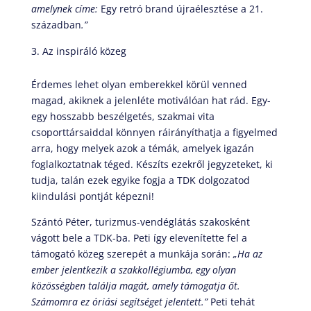
amelynek címe:
Egy retró brand újraélesztése a 21.
században
.”
Az inspiráló közeg
Érdemes lehet olyan emberekkel körül venned
magad, akiknek a jelenléte motiválóan hat rád. Egy-
egy hosszabb beszélgetés, szakmai vita
csoporttársaiddal könnyen ráirányíthatja a figyelmed
arra, hogy melyek azok a témák, amelyek igazán
foglalkoztatnak téged. Készíts ezekről jegyzeteket, ki
tudja, talán ezek egyike fogja a TDK dolgozatod
kiindulási pontját képezni!
Szántó Péter, turizmus-vendéglátás szakosként
vágott bele a TDK-ba. Peti így elevenítette fel a
támogató közeg szerepét a munkája során:
„Ha az
ember jelentkezik a
szakkollégiumba
, egy olyan
közösségben találja magát, amely támogatja őt.
Számomra ez óriási segítséget jelentett.”
Peti tehát