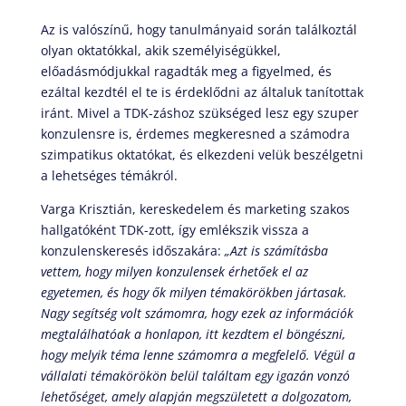
Az is valószínű, hogy tanulmányaid során találkoztál
olyan oktatókkal, akik személyiségükkel,
előadásmódjukkal ragadták meg a figyelmed, és
ezáltal kezdtél el te is érdeklődni az általuk tanítottak
iránt. Mivel a TDK-záshoz szükséged lesz egy szuper
konzulensre is, érdemes megkeresned a számodra
szimpatikus oktatókat, és elkezdeni velük beszélgetni
a lehetséges témákról.
Varga Krisztián, kereskedelem és marketing szakos
hallgatóként TDK-zott, így emlékszik vissza a
konzulenskeresés időszakára:
„Azt is számításba
vettem, hogy milyen konzulensek érhetőek el az
egyetemen, és hogy ők milyen témakörökben
jártasak
.
Nagy segítség volt számomra, hogy ezek az információk
megtalálhatóak a honlapon, itt kezdtem el böngészni,
hogy melyik téma lenne számomra a megfelelő. Végül a
vállalati témakörökön belül találtam egy igazán vonzó
lehetőséget, amely alapján megszületett a dolgozatom,