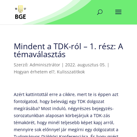
Mindent a TDK-ról – 1. rész: A
témaválasztás
Szerző:
Adminisztrátor
|
2022. augusztus 05.
|
Hogyan érhetem el?
,
Kulisszatitkok
Azért kattintottál erre a cikkre, mert te is éppen azt
fontolgatod, hogy belevágj egy TDK dolgozat
megírásába? Most induló, négyrészes bejegyzés-
sorozatunkban alaposan körbejárjuk a TDK-zás
témakörét, hogy minél teljesebb képet kapj arról,
mennyire sok előnnyel jár megírni egy dolgozatot a
Tudományos Diákköri Konferenciára. És hogy miért