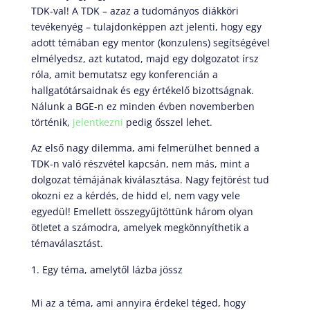
TDK-val! A TDK – azaz a tudományos diákköri
tevékenyég – tulajdonképpen azt jelenti, hogy egy
adott témában egy mentor (konzulens) segítségével
elmélyedsz, azt kutatod, majd egy dolgozatot írsz
róla, amit bemutatsz egy konferencián a
hallgatótársaidnak és egy értékelő bizottságnak.
Nálunk a BGE-n ez minden évben novemberben
történik,
jelentkezni
pedig ősszel lehet.
Az első nagy dilemma, ami felmerülhet benned a
TDK-n való részvétel kapcsán, nem más, mint a
dolgozat témájának kiválasztása. Nagy fejtörést tud
okozni ez a kérdés, de hidd el, nem vagy vele
egyedül! Emellett összegyűjtöttünk három olyan
ötletet a számodra, amelyek megkönnyíthetik a
témaválasztást.
Egy téma, amelytől lázba jössz
Mi az a téma, ami annyira érdekel téged, hogy