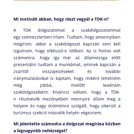
Mi motivált abban, hogy részt vegyél a TDK-n?
A TDK dolgozatomat a szakdolgozatommal
egy szemeszterben írtam. Tudtam, hogy amennyiben
megírom, akkor a szakdolgozat kapcsán sem kell
izgulnom, hogy elkészül-e időben. Az is fontos volt
számomra, hogy így már az államvizsga előtt
prezentálni tudtam a munkámat, aminek kapcsán a
zsűritől visszajelzéseket és további
iránymutatásokat is kaptam, hogy miként tehetném
még jobbá, mielőtt leadnám
szakdolgozatként. Kíváncsi voltam, hogy a TDK-
n résztvevők mezőnyében mennyire állom meg a
helyem és nagy örömömre szolgált, hogy sikerült a
turizmus szekció második helyén végeznem.
Mi jelentette számodra a dolgozat megírása közben
a legnagyobb nehézséget?