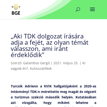
„Aki TDK dolgozat írására
adja a fejét, az olyan témát
válasszon, ami iránt
érdeklődik”
Szerző:
Galambos Gergő
|
2021. május 25.
|
Ki
vagyok én?
,
Kulisszatitkok
Turcsik Adrienn a KVIK hallgatójaként a 2020-as
intézményi TDK-n mérettette meg magát és végzett
a turizmus szekció második helyén. Kutatásában
azt vizsgálta, hogy miként lehetne a