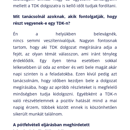
mellett a TDK dolgozatra is kellő időt tudjak fordítani.
Mit tanácsolnál azoknak, akik fontolgatják, hogy
részt vegyenek-e egy TDK-n?
Én a helyükben belevágnék,
nincs semmi veszítenivalójuk. Nagyon fontosnak
tartom, hogy aki TDK dolgozat megírására adja a
fejét, az olyan témát válasszon, ami iránt tényleg
érdeklődik. Egy ilyen téma esetében sokkal
lelkesebben ül oda az ember és veti bele magát akár
napi szinten is a feladatokba. Ezen kívül pedig azt
tanácsolnám, hogy időben kezdjen bele a dolgozat
megírásába, hogy az apróbb részleteket is megfelelő
minőségben tudja kidolgozni. Egyébként a TDK-n
való részvételemnek a pozitív hatását mind a mai
napig érzem, többek között ennek is köszönhetően
sikerült munkát találnom.
A pótfelvételi eljárásban meghirdetett