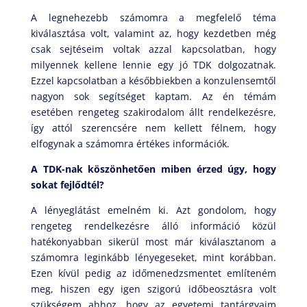
A legnehezebb számomra a megfelelő téma
kiválasztása volt, valamint az, hogy kezdetben még
csak sejtéseim voltak azzal kapcsolatban, hogy
milyennek kellene lennie egy jó TDK dolgozatnak.
Ezzel kapcsolatban a későbbiekben a konzulensemtől
nagyon sok segítséget kaptam. Az én témám
esetében rengeteg szakirodalom állt rendelkezésre,
így attól szerencsére nem kellett félnem, hogy
elfogynak a számomra értékes információk.
A TDK-nak köszönhetően miben érzed úgy, hogy
sokat fejlődtél?
A lényeglátást emelném ki. Azt gondolom, hogy
rengeteg rendelkezésre álló információ közül
hatékonyabban sikerül most már kiválasztanom a
számomra leginkább lényegeseket, mint korábban.
Ezen kívül pedig az időmenedzsmentet említeném
meg, hiszen egy igen szigorú időbeosztásra volt
szükségem ahhoz, hogy az egyetemi tantárgyaim