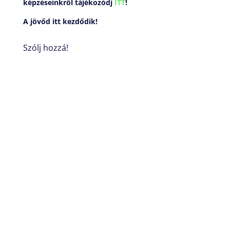
képzéseinkről tájékozódj
ITT
!
A jövőd itt kezdődik!
Szólj hozzá!