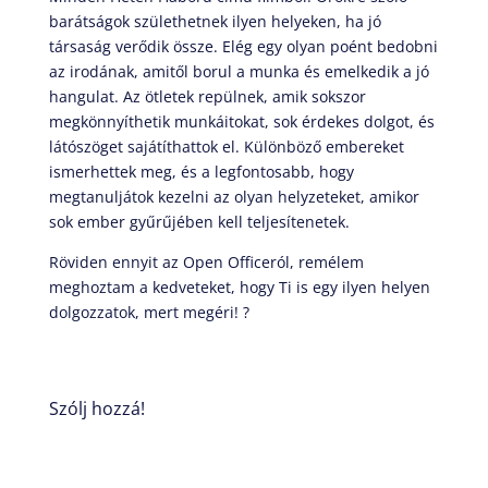
barátságok születhetnek ilyen helyeken, ha jó
társaság verődik össze. Elég egy olyan poént bedobni
az irodának, amitől borul a munka és emelkedik a jó
hangulat. Az ötletek repülnek, amik sokszor
megkönnyíthetik munkáitokat, sok érdekes dolgot, és
látószöget sajátíthattok el. Különböző embereket
ismerhettek meg, és a legfontosabb, hogy
megtanuljátok kezelni az olyan helyzeteket, amikor
sok ember gyűrűjében kell teljesítenetek.
Röviden ennyit az Open Officeról, remélem
meghoztam a kedveteket, hogy Ti is egy ilyen helyen
dolgozzatok, mert megéri! ?
Szólj hozzá!