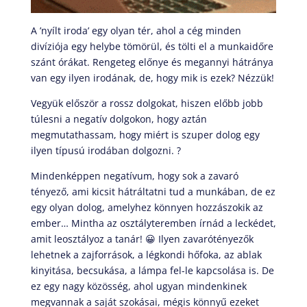
A ’nyílt iroda’ egy olyan tér, ahol a cég minden
divíziója egy helybe tömörül, és tölti el a munkaidőre
szánt órákat. Rengeteg előnye és megannyi hátránya
van egy ilyen irodának, de, hogy mik is ezek? Nézzük!
Vegyük először a rossz dolgokat, hiszen előbb jobb
túlesni a negatív dolgokon, hogy aztán
megmutathassam, hogy miért is szuper dolog egy
ilyen típusú irodában dolgozni. ?
Mindenképpen negatívum, hogy sok a zavaró
tényező, ami kicsit hátráltatni tud a munkában, de ez
egy olyan dolog, amelyhez könnyen hozzászokik az
ember… Mintha az osztályteremben írnád a leckédet,
amit leosztályoz a tanár! 😀 Ilyen zavarótényezők
lehetnek a zajforrások, a légkondi hőfoka, az ablak
kinyitása, becsukása, a lámpa fel-le kapcsolása is. De
ez egy nagy közösség, ahol ugyan mindenkinek
megvannak a saját szokásai, mégis könnyű ezeket