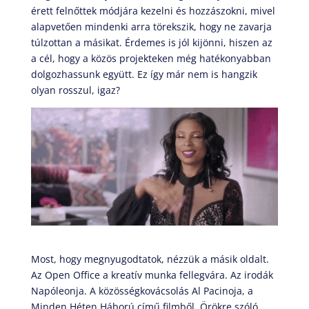
érett felnőttek módjára kezelni és hozzászokni, mivel
alapvetően mindenki arra törekszik, hogy ne zavarja
túlzottan a másikat. Érdemes is jól kijönni, hiszen az
a cél, hogy a közös projekteken még hatékonyabban
dolgozhassunk együtt. Ez így már nem is hangzik
olyan rosszul, igaz?
Most, hogy megnyugodtatok, nézzük a másik oldalt.
Az Open Office a kreatív munka fellegvára. Az irodák
Napóleonja. A közösségkovácsolás Al Pacinoja, a
Minden Héten Háború című filmből. Örökre szóló