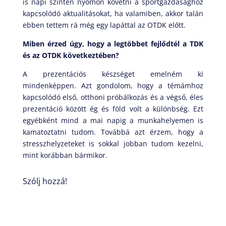
is napi szinten nyomon követni a sportgazdasághoz
kapcsolódó aktualitásokat, ha valamiben, akkor talán
ebben tettem rá még egy lapáttal az OTDK előtt.
Miben érzed úgy, hogy a legtöbbet fejlődtél a TDK
és az OTDK következtében?
A prezentációs készséget emelném ki
mindenképpen. Azt gondolom, hogy a témámhoz
kapcsolódó első, otthoni próbálkozás és a végső, éles
prezentáció között ég és föld volt a különbség. Ezt
egyébként mind a mai napig a munkahelyemen is
kamatoztatni tudom. Továbbá azt érzem, hogy a
stresszhelyzeteket is sokkal jobban tudom kezelni,
mint korábban bármikor.
Szólj hozzá!