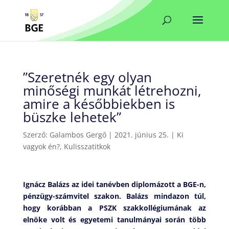
”Szeretnék egy olyan
minőségi munkát létrehozni,
amire a későbbiekben is
büszke lehetek”
Szerző:
Galambos Gergő
|
2021. június 25.
|
Ki
vagyok én?
,
Kulisszatitkok
Ignácz Balázs az idei tanévben diplomázott a BGE-n,
pénzügy-számvitel szakon. Balázs mindazon túl,
hogy korábban a PSZK szakkollégiumának az
elnöke volt és egyetemi tanulmányai során több