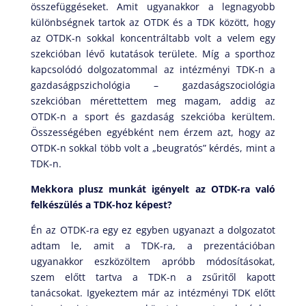
összefüggéseket. Amit ugyanakkor a legnagyobb
különbségnek tartok az OTDK és a TDK között, hogy
az OTDK-n sokkal koncentráltabb volt a velem egy
szekcióban lévő kutatások területe. Míg a sporthoz
kapcsolódó dolgozatommal az intézményi TDK-n a
gazdaságpszichológia – gazdaságszociológia
szekcióban mérettettem meg magam, addig az
OTDK-n a sport és gazdaság szekcióba kerültem.
Összességében egyébként nem érzem azt, hogy az
OTDK-n sokkal több volt a „beugratós” kérdés, mint a
TDK-n.
Mekkora plusz munkát igényelt az OTDK-ra való
felkészülés a TDK-hoz képest?
Én az OTDK-ra egy ez egyben ugyanazt a dolgozatot
adtam le, amit a TDK-ra, a prezentációban
ugyanakkor eszközöltem apróbb módosításokat,
szem előtt tartva a TDK-n a zsűritől kapott
tanácsokat. Igyekeztem már az intézményi TDK előtt