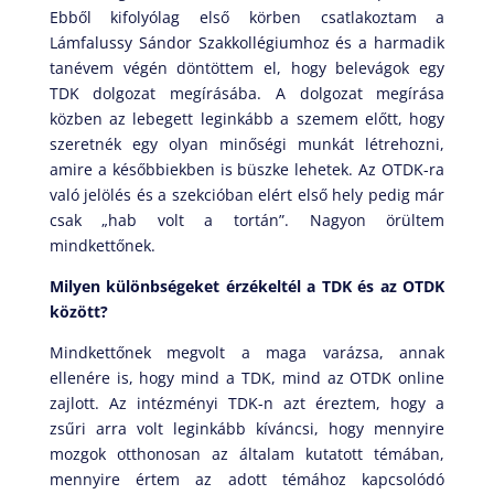
Ebből kifolyólag első körben csatlakoztam a
Lámfalussy Sándor Szakkollégiumhoz és a harmadik
tanévem végén döntöttem el, hogy belevágok egy
TDK dolgozat megírásába. A dolgozat megírása
közben az lebegett leginkább a szemem előtt, hogy
szeretnék egy olyan minőségi munkát létrehozni,
amire a későbbiekben is büszke lehetek. Az OTDK-ra
való jelölés és a szekcióban elért első hely pedig már
csak „hab volt a tortán”. Nagyon örültem
mindkettőnek.
Milyen különbségeket érzékeltél a TDK és az OTDK
között?
Mindkettőnek megvolt a maga varázsa, annak
ellenére is, hogy mind a TDK, mind az OTDK online
zajlott. Az intézményi TDK-n azt éreztem, hogy a
zsűri arra volt leginkább kíváncsi, hogy mennyire
mozgok otthonosan az általam kutatott témában,
mennyire értem az adott témához kapcsolódó