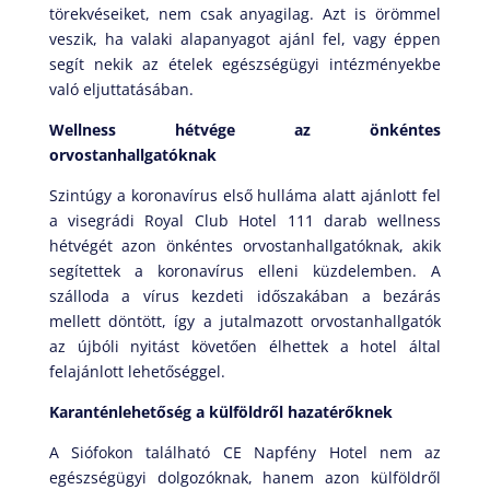
törekvéseiket, nem csak anyagilag. Azt is örömmel
veszik, ha valaki alapanyagot ajánl fel, vagy éppen
segít nekik az ételek egészségügyi intézményekbe
való eljuttatásában.
Wellness hétvége az önkéntes
orvostanhallgatóknak
Szintúgy a koronavírus első hulláma alatt ajánlott fel
a visegrádi Royal Club Hotel 111 darab wellness
hétvégét azon önkéntes orvostanhallgatóknak, akik
segítettek a koronavírus elleni küzdelemben. A
szálloda a vírus kezdeti időszakában a bezárás
mellett döntött, így a jutalmazott orvostanhallgatók
az újbóli nyitást követően élhettek a hotel által
felajánlott lehetőséggel.
Karanténlehetőség a külföldről hazatérőknek
A Siófokon található CE Napfény Hotel nem az
egészségügyi dolgozóknak, hanem azon külföldről