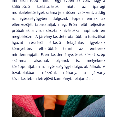
immáron több mint – egy évben az volt, hogy a
különböző korlátozások miatt az iparági
munkalehetőségek száma jelentősen csökkent, addig
az egészségügyben dolgozók éppen ennek az
ellenkezőjét tapasztalják meg. Erőn felül teljesítve
próbálnak a vírus okozta kihívásokkal napi szinten
megbirkózni. A járvány kezdete óta több, a turisztikai
ágazat részéről érkező felajánlás igyekszik
könnyebbé, élhetőbbé tenni az emberek
mindennapjait. Ezen kezdeményezések között szép
számmal akadnak olyanok is, melyeknek
középpontjában az egészségügyi dolgozók állnak. A
továbbiakban nézzünk néhány, a járvány
következtében létrejövő kampányt, felajánlást.