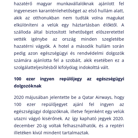
hazatérő magyar munkavállalóknak ajánlott fel
ingyenesen karanténlehetőséget az első hullám alatt,
akik az otthonukban nem tudták volna magukat
elkülöníteni a velük egy háztartásban élőktől. A
szálloda által biztosított lehetőséget előszeretettel
vették igénybe az ország minden szegletébe
hazatérni vágyók. A hotel a második hullám során
pedig azon egészségügyi és rendvédelmi dolgozók
számára ajánlotta fel a szobáit, akik esetében ez a
szolgálatteljesítésből kifolyólag indokolttá vált.
100 ezer ingyen repülőjegy az egészségügyi
dolgozóknak
2020 májusában jelentette be a Qatar Airways, hogy
100 ezer repülőjegyet ajánl fel ingyen az
egészségügyi dolgozóknak, illetve fejenként egy velük
utazni vágyó kisérőnek. Az így kapható jegyek 2020.
december 20-ig voltak felhasználhatók, és a reptéri
illetéken kívül mindent tartalmaztak.