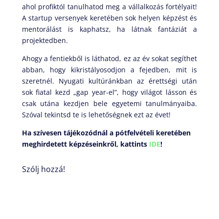
ahol profiktól tanulhatod meg a vállalkozás fortélyait!
A startup versenyek keretében sok helyen képzést és
mentorálást is kaphatsz, ha látnak fantáziát a
projektedben.
Ahogy a fentiekből is láthatod, ez az év sokat segíthet
abban, hogy kikristályosodjon a fejedben, mit is
szeretnél. Nyugati kultúránkban az érettségi után
sok fiatal kezd „gap year-el”, hogy világot lásson és
csak utána kezdjen bele egyetemi tanulmányaiba.
Szóval tekintsd te is lehetőségnek ezt az évet!
Ha szívesen tájékozódnál a pótfelvételi keretében
meghirdetett képzéseinkről, kattints
IDE
!
Szólj hozzá!