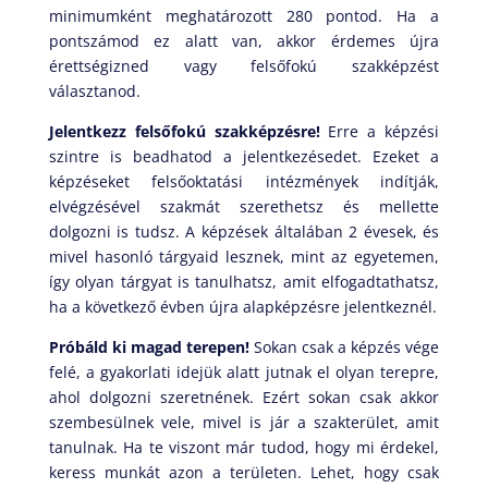
minimumként meghatározott 280 pontod. Ha a
pontszámod ez alatt van, akkor érdemes újra
érettségizned vagy felsőfokú szakképzést
választanod.
Jelentkezz felsőfokú szakképzésre!
Erre a képzési
szintre is beadhatod a jelentkezésedet. Ezeket a
képzéseket felsőoktatási intézmények indítják,
elvégzésével szakmát szerethetsz és mellette
dolgozni is tudsz. A képzések általában 2 évesek, és
mivel hasonló tárgyaid lesznek, mint az egyetemen,
így olyan tárgyat is tanulhatsz, amit elfogadtathatsz,
ha a következő évben újra alapképzésre jelentkeznél.
Próbáld ki magad terepen!
Sokan csak a képzés vége
felé, a gyakorlati idejük alatt jutnak el olyan terepre,
ahol dolgozni szeretnének. Ezért sokan csak akkor
szembesülnek vele, mivel is jár a szakterület, amit
tanulnak. Ha te viszont már tudod, hogy mi érdekel,
keress munkát azon a területen. Lehet, hogy csak