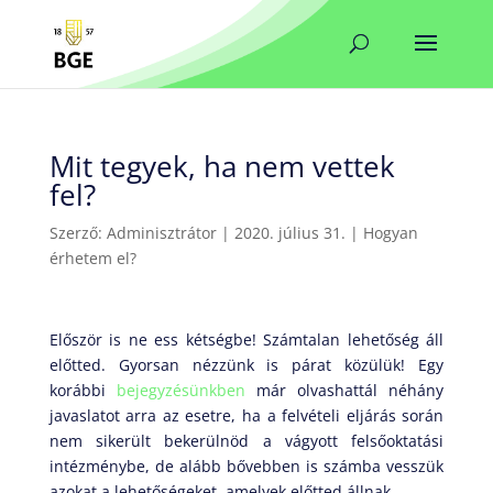
Mit tegyek, ha nem vettek
fel?
Szerző:
Adminisztrátor
|
2020. július 31.
|
Hogyan
érhetem el?
Először is ne ess kétségbe! Számtalan lehetőség áll
előtted. Gyorsan nézzünk is párat közülük! Egy
korábbi
bejegyzésünkben
már olvashattál néhány
javaslatot arra az esetre, ha a felvételi eljárás során
nem sikerült bekerülnöd a vágyott felsőoktatási
intézménybe, de alább bővebben is számba vesszük
azokat a lehetőségeket, amelyek előtted állnak.