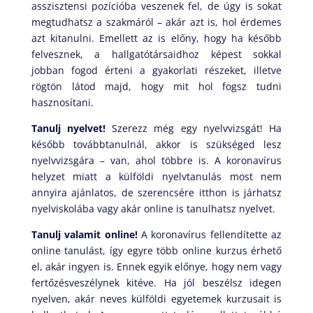
asszisztensi pozícióba veszenek fel, de úgy is sokat
megtudhatsz a szakmáról – akár azt is, hol érdemes
azt kitanulni. Emellett az is előny, hogy ha később
felvesznek, a hallgatótársaidhoz képest sokkal
jobban fogod érteni a gyakorlati részeket, illetve
rögtön látod majd, hogy mit hol fogsz tudni
hasznosítani.
Tanulj nyelvet!
Szerezz még egy nyelvvizsgát! Ha
később továbbtanulnál, akkor is szükséged lesz
nyelvvizsgára – van, ahol többre is. A koronavírus
helyzet miatt a külföldi nyelvtanulás most nem
annyira ajánlatos, de szerencsére itthon is járhatsz
nyelviskolába vagy akár online is tanulhatsz nyelvet.
Tanulj valamit online!
A koronavírus fellendítette az
online tanulást, így egyre több online kurzus érhető
el, akár ingyen is. Ennek egyik előnye, hogy nem vagy
fertőzésveszélynek kitéve. Ha jól beszélsz idegen
nyelven, akár neves külföldi egyetemek kurzusait is