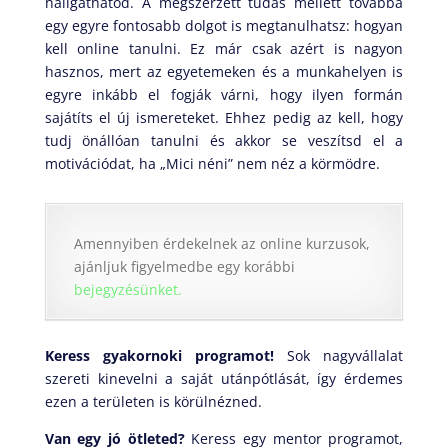
hallgathatod. A megszerzett tudás mellett továbbá
egy egyre fontosabb dolgot is megtanulhatsz: hogyan
kell online tanulni. Ez már csak azért is nagyon
hasznos, mert az egyetemeken és a munkahelyen is
egyre inkább el fogják várni, hogy ilyen formán
sajátíts el új ismereteket. Ehhez pedig az kell, hogy
tudj önállóan tanulni és akkor se veszítsd el a
motivációdat, ha „Mici néni” nem néz a körmödre.
Amennyiben érdekelnek az online kurzusok,
ajánljuk figyelmedbe egy korábbi
bejegyzésünket.
Keress gyakornoki programot!
Sok nagyvállalat
szereti kinevelni a saját utánpótlását, így érdemes
ezen a területen is körülnézned.
Van egy jó ötleted?
Keress egy mentor programot,