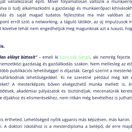
ját vállalkozását építi. Mivel folyamatosan változik a munkaerő
úlva is tudj alkalmazkodni a gazdasági és munkaerőpaci kihívások
nulás és saját magad tudatos fejlesztése ma már valóban az 
ont erről szól; a networking, a táguló látókör, az új impulzusok 
ét követve tehát nem engedhetjük meg magunknak azt a luxust, ho
is.
an előnyt biztosít”
– emeli ki
Szincsák Gergő
, aki nemrég fejezte
nemzetközi gazdaság és gazdálkodás szakon. Nem mellesleg az el
több publikációs lehetőséggel is díjazták. Gergő szerint a mesterk
 sáfárkodnak lehetőségeikkel. Ki ne szeretné például még két 
veket? A mesterképzés bőven elvégezhető munka mellett is, é
űködések, akadémiai pályázatok és ösztöndíjak, mecenatúrák kere
le díjakhoz és elismerésekhez, nem ritkán még bevételhez is juthat
 is értheted. Lehetőséged nyílik ugyanis más képzésen, más karon, 
i. A doktori iskolához is a mesterdiploma a belépő, de erre maj