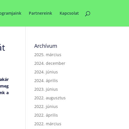
ogramjaink
Partnereink
Kapcsolat
át
Archívum
2025. március
2024. december
2024. június
akár
2024. április
j meg
2023. június
ünk a
2022. augusztus
2022. június
2022. április
2022. március