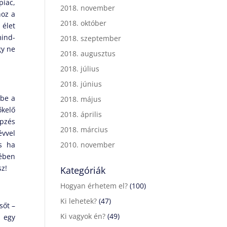
piac,
2018. november
hoz a
2018. október
élet
mind-
2018. szeptember
gy ne
2018. augusztus
2018. július
2018. június
 be a
2018. május
őkelő
2018. április
épzés
2018. március
évvel
s ha
2010. november
tében
sz!
Kategóriák
Hogyan érhetem el?
(100)
Ki lehetek?
(47)
sőt –
Ki vagyok én?
(49)
d egy